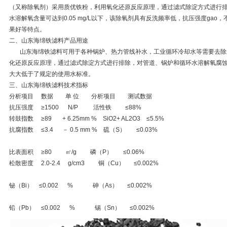
（又称除氧剂）采用质优铁粉，利用氧化还原反应原理，通过滤式除淀方式进行
水溶解氧含量可达到0.05 mg/L以下，该除氧剂具有反洗频率低，抗压强度gao
果好等特点。
二、山东海绵铁滤料产品用途
山东海绵铁滤料可用于各种锅炉、热力管线补水，工业循环冷却水等需要去除水
化还原反应原理，通过滤式除淀方式进行排除，对管道、锅炉和循环水溶解氧腐蚀。经
大大低于了规定的使用水标准。
三、山东海绵铁滤料技术指标
分析项目 数据 单 位 分析项目 测试数据
抗压强度 ≥1500 N/P 活性铁 ≤88%
转鼓指数 ≥89 + 6.25mm % SiO2+ AL2O3 ≤5.5%
抗腐指数 ≤3.4 － 0.5 mm % 硫（S） ≤0.03%
比表面积 ≥80 ㎡/g 磷（P） ≤0.06%
松散密度 2.0-2.4 g/cm3 铜（Cu） ≤0.002%
铋（Bi） ≤0.002 % 砷（As） ≤0.002%
铅（Pb） ≤0.002 % 锡（Sn） ≤0.002%