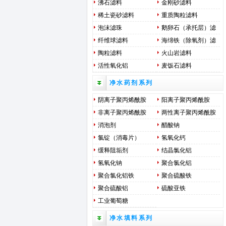
沸石滤料
金刚砂滤料
稀土瓷砂滤料
重质陶粒滤料
泡沫滤珠
鹅卵石（承托层）滤
料
纤维球滤料
海绵铁（除氧剂）滤
料
陶粒滤料
火山岩滤料
活性氧化铝
麦饭石滤料
净水药剂系列
阴离子聚丙烯酰胺
阳离子聚丙烯酰胺
非离子聚丙烯酰胺
两性离子聚丙烯酰胺
消泡剂
醋酸钠
氯锭（消毒片）
氢氧化钙
缓释阻垢剂
结晶氯化铝
氢氧化钠
聚合氯化铝
聚合氯化铝铁
聚合硫酸铁
聚合硫酸铝
硫酸亚铁
工业葡萄糖
净水填料系列