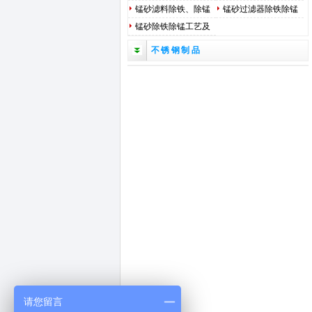
法
标*
锰砂滤料除铁、除锰
锰砂过滤器除铁除锰
原理
工作原理
锰砂除铁除锰工艺及
安装调试方法
不锈钢制品
请您留言