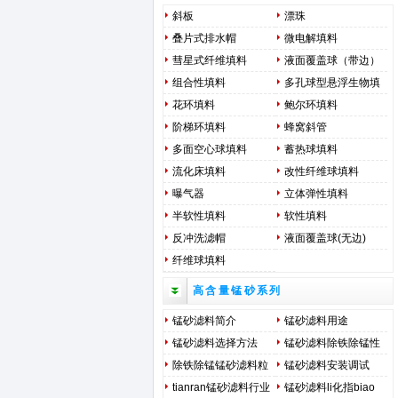
斜板
漂珠
叠片式排水帽
微电解填料
彗星式纤维填料
液面覆盖球（带边）
组合性填料
多孔球型悬浮生物填
料
花环填料
鲍尔环填料
阶梯环填料
蜂窝斜管
多面空心球填料
蓄热球填料
流化床填料
改性纤维球填料
曝气器
立体弹性填料
半软性填料
软性填料
反冲洗滤帽
液面覆盖球(无边)
纤维球填料
高含量锰砂系列
锰砂滤料简介
锰砂滤料用途
锰砂滤料选择方法
锰砂滤料除铁除锰性
能用途
除铁除锰锰砂滤料粒
锰砂滤料安装调试
径选择及装填调试方
tianran锰砂滤料行业
锰砂滤料li化指biao