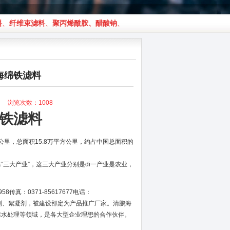
维束滤料
、
聚丙烯酰胺
、
醋酸钠
、
活性氧化铝
、
活性炭
等水处理产品，清鹏水
海绵铁滤料
42 浏览次数：
1008
绵铁滤料
公里，总面积15.8万平方公里，约占中国总面积的
三大产业”，这三大产业分别是di一产业是农业，
传真：0371-85617677电话：
水药剂、絮凝剂，被建设部定为产品推广厂家。清鹏海
污水处理等领域，是各大型企业理想的合作伙伴。