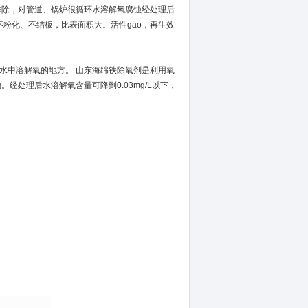
排除，对管道、锅炉很循环水溶解氧腐蚀经处理后
，不粉化、不结板，比表面积大。活性gao，再生效
中溶解氧的地方。 山东海绵铁除氧剂是利用氧
处理后水溶解氧含量可降到0.03mg/L以下，