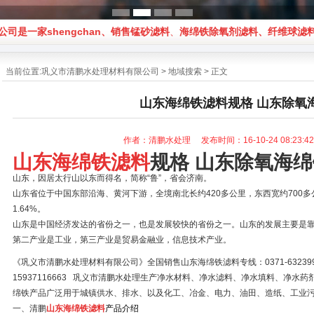
shengchan、销售
锰砂滤料
、
海绵铁除氧剂滤料
、
纤维球滤料
、
纤
当前位置:
巩义市清鹏水处理材料有限公司
>
地域搜索
> 正文
山东海绵铁滤料规格 山东除氧
作者：清鹏水处理 发布时间：16-10-24 08:23:
山东
海绵铁滤料
规格 山东除氧海
山东，因居太行山以东而得名，简称“鲁”，省会济南。
山东省位于中国东部沿海、黄河下游，全境南北长约420多公里，东西宽约700多
1.64%。
山东是中国经济发达的省份之一，也是发展较快的省份之一。山东的发展主要是靠“
第二产业是工业，第三产业是贸易金融业，信息技术产业。
《巩义市清鹏水处理材料有限公司》全国销售山东海绵铁滤料专线：0371-63239958
15937116663 巩义市清鹏水处理生产净水材料、净水滤料、净水填料、净
绵铁产品广泛用于城镇供水、排水、以及化工、冶金、电力、油田、造纸、工业
一、清鹏
山东
海绵铁滤料
产品介绍