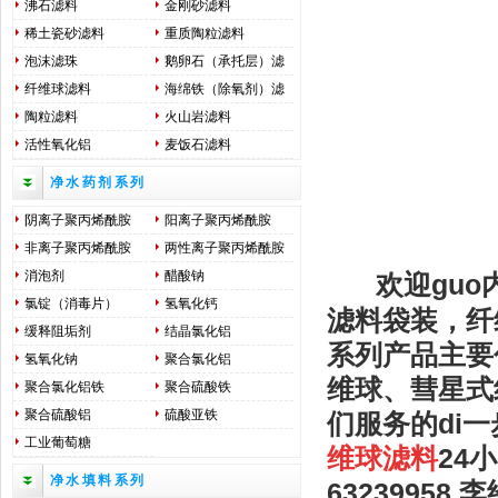
沸石滤料
金刚砂滤料
稀土瓷砂滤料
重质陶粒滤料
泡沫滤珠
鹅卵石（承托层）滤
料
纤维球滤料
海绵铁（除氧剂）滤
料
陶粒滤料
火山岩滤料
活性氧化铝
麦饭石滤料
净水药剂系列
阴离子聚丙烯酰胺
阳离子聚丙烯酰胺
非离子聚丙烯酰胺
两性离子聚丙烯酰胺
消泡剂
醋酸钠
欢迎guo
氯锭（消毒片）
氢氧化钙
滤料袋装，纤
缓释阻垢剂
结晶氯化铝
系列产品主要
氢氧化钠
聚合氯化铝
维球、彗星式
聚合氯化铝铁
聚合硫酸铁
聚合硫酸铝
硫酸亚铁
们服务的di
工业葡萄糖
维球滤料
24小
净水填料系列
6323995