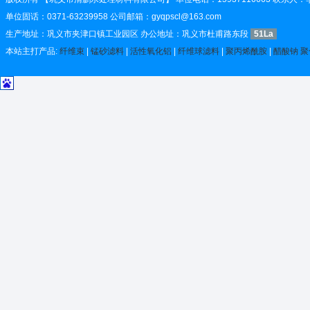
单位固话：0371-63239958 公司邮箱：gyqpscl@163.com
生产地址：巩义市夹津口镇工业园区 办公地址：巩义市杜甫路东段
51La
本站主打产品:
纤维束
|
锰砂滤料
|
活性氧化铝
|
纤维球滤料
|
聚丙烯酰胺
|
醋酸钠
聚