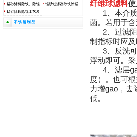
纤维球滤料
使
法
标*
锰砂滤料除铁、除锰
锰砂过滤器除铁除锰
1、本介质
原理
工作原理
锰砂除铁除锰工艺及
安装调试方法
菌。若用于含油
不锈钢制品
2、过滤阻力大
制指标时应及
3、反洗可
浮动即可。采
4、滤层gao
度）。也可根
力增gao，
低。