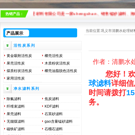
清鹏水处理材料有限公司是一家shengchan、销售
锰砂滤料
、
海绵铁
热销产品：
当前位置:
巩义市清鹏水处理材
产品展示
活性炭系列
黄金吸附活性炭
椰壳活性炭
作者：清鹏水处理
果壳活性炭
木质粉状活性炭
煤质柱状活性炭
椰壳油脂脱色活性炭
您好！欢
家用活性炭
球滤料
详细信
净水滤料系列
时间请拨打
15
除氟滤料
焦炭滤料
务。
纤维束滤料
KDF滤料
果壳滤料
石英砂滤料
无烟煤滤料
gao含量锰砂滤料
磁铁矿滤料
石榴石滤料