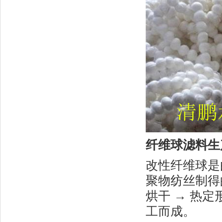
纤维球滤料
生
改性纤维球
是
聚物纺丝制得
烘干 → 热定
工而成。