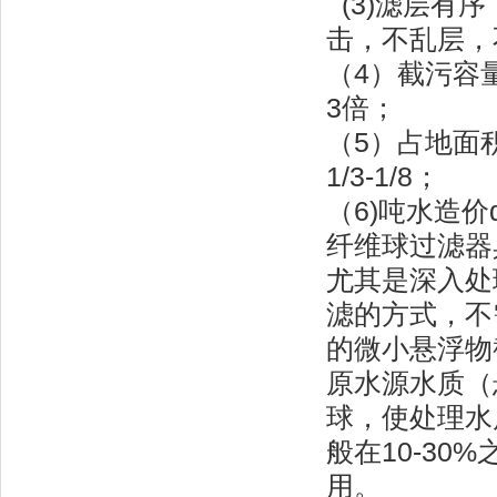
(3)滤层有
击，不乱层，
（4）截污容量
3倍；
（5）占地面
1/3-1/8；
（6)吨水造价
纤维球过滤器
尤其是深入处
滤的方式，不
的微小悬浮物
原水源水质（
球，使处理水
般在10-3
用。