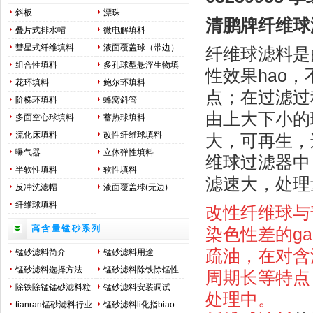
斜板
漂珠
清鹏
牌
纤维球
叠片式排水帽
微电解填料
彗星式纤维填料
液面覆盖球（带边）
纤维球滤料
是
组合性填料
多孔球型悬浮生物填
性效果hao
料
花环填料
鲍尔环填料
点；在过滤过
阶梯环填料
蜂窝斜管
由上大下小的
多面空心球填料
蓄热球填料
流化床填料
改性纤维球填料
大，可再生，
曝气器
立体弹性填料
维球过滤器中
半软性填料
软性填料
滤速大，处理
反冲洗滤帽
液面覆盖球(无边)
纤维球填料
改性纤维球与
高含量锰砂系列
染色性差的ga
疏油，在对含
锰砂滤料简介
锰砂滤料用途
锰砂滤料选择方法
锰砂滤料除铁除锰性
周期长等特点
能用途
除铁除锰锰砂滤料粒
锰砂滤料安装调试
处理中。
径选择及装填调试方
tianran锰砂滤料行业
锰砂滤料li化指biao