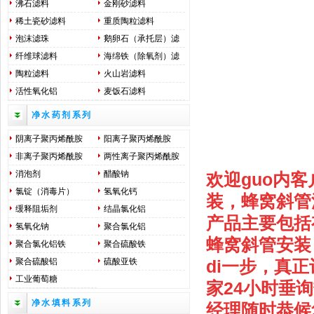
沸石滤料
金刚砂滤料
稀土瓷砂滤料
重质陶粒滤料
泡沫滤珠
鹅卵石（承托层）滤
料
纤维球滤料
海绵铁（除氧剂）滤
料
陶粒滤料
火山岩滤料
活性氧化铝
麦饭石滤料
净水药剂系列
阴离子聚丙烯酰胺
阳离子聚丙烯酰胺
非离子聚丙烯酰胺
两性离子聚丙烯酰胺
消泡剂
醋酸钠
欢迎guo内
氯锭（消毒片）
氢氧化钙
装，蜂窝斜管汽
缓释阻垢剂
结晶氯化铝
产品主要包括
氢氧化钠
聚合氯化铝
蜂窝斜管安装
聚合氯化铝铁
聚合硫酸铁
聚合硫酸铝
硫酸亚铁
di一步，真
工业葡萄糖
家24小时垂询热线
净水填料系列
经理随时恭候