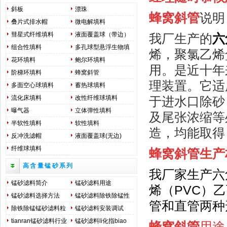
斜板
漂珠
蜂窝斜管
说明
叠片式排水帽
微电解填料
彗星式纤维填料
液面覆盖球（带边）
我厂生产的
六
组合性填料
多孔球型悬浮生物填
烯，聚氯乙烯
料
花环填料
鲍尔环填料
用。是近十年
阶梯环填料
蜂窝斜管
理装置。它适
多面空心球填料
蓄热球填料
流化床填料
改性纤维球填料
于进水口除砂
曝气器
立体弹性填料
及尾张浓缩等
半软性填料
软性填料
造，均能取得
反冲洗滤帽
液面覆盖球(无边)
纤维球填料
蜂窝斜管
生产
高含量锰砂系列
我厂家生产六
锰砂滤料简介
锰砂滤料用途
烯（PVC）
锰砂滤料选择方法
锰砂滤料除铁除锰性
管和直管两种
能用途
除铁除锰锰砂滤料粒
锰砂滤料安装调试
径选择及装填调试方
tianran锰砂滤料行业
锰砂滤料li化指biao
蜂窝斜管
用途