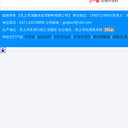
上一篇:
阶梯环填料
版权所有 【巩义市清鹏水处理材料有限公司】 单位电话：15937116663 联系人
单位固话：0371-63239958 公司邮箱：gyqpscl@163.com
生产地址：巩义市夹津口镇工业园区 办公地址：巩义市杜甫路东段
51La
本站主打产品:
纤维束
|
锰砂滤料
|
活性氧化铝
|
纤维球滤料
|
聚丙烯酰胺
|
醋酸钠
聚