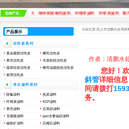
、销售
锰砂滤料
、
海绵铁除氧剂滤料
、
纤维球滤料
、
纤维束滤料
、
聚丙烯
热销产品：
当前位置:
巩义市清鹏水处理材
产品展示
活性炭系列
黄金吸附活性炭
椰壳活性炭
作者：清鹏水处理
果壳活性炭
木质粉状活性炭
煤质柱状活性炭
椰壳油脂脱色活性炭
您好！欢
家用活性炭
斜管
详细信息
净水滤料系列
间请拨打
159
除氟滤料
焦炭滤料
务。
纤维束滤料
KDF滤料
果壳滤料
石英砂滤料
无烟煤滤料
gao含量锰砂滤料
磁铁矿滤料
石榴石滤料