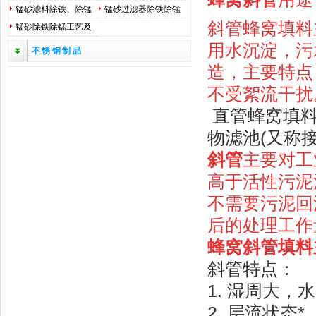
法
标*
锰砂滤料除铁、除锰
锰砂过滤器除铁除锰
斜管蜂窝填料
原理
工作原理
锰砂除铁除锰工艺及
安装调试方法
用水沉淀，污
不锈钢制品
造，主要特点
不受絮流干扰
直管蜂窝填
物滤池(又称
斜管
主要对工
高于活性污泥
不需要污泥回
后的处理工作
蜂窝斜管
填料
斜管特点：
1. 湿周大，
2. 层流状态