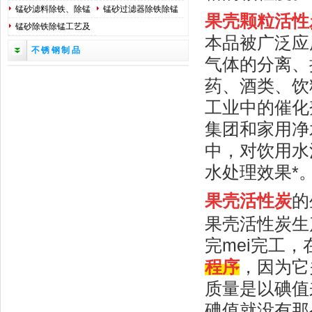
法
标*
锰砂滤料除铁、除锰
锰砂过滤器除铁除锰
果壳颗粒活性
原理
工作原理
锰砂除铁除锰工艺及
本品被广泛应
安装调试方法
不锈钢制品
气体的分离、
药、酒类、饮
工业中的催化
集团和家用净
中，对饮用水
水处理效果*
果壳活性炭
的
果壳活性炭生
完mei完工
程序
，因为它
质量是以碘值
碘值就没有那