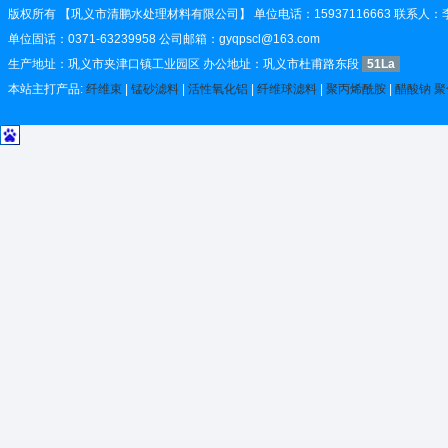
版权所有 【巩义市清鹏水处理材料有限公司】 单位电话：15937116663 联系人
单位固话：0371-63239958 公司邮箱：gyqpscl@163.com
生产地址：巩义市夹津口镇工业园区 办公地址：巩义市杜甫路东段
51La
本站主打产品:
纤维束
|
锰砂滤料
|
活性氧化铝
|
纤维球滤料
|
聚丙烯酰胺
|
醋酸钠
聚