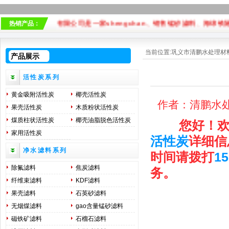
水处理材料有限公司是一家shengchan、销售
锰砂滤料
、
海绵铁除氧
热销产品：
当前位置:
巩义市清鹏水处理材
产品展示
活性炭系列
黄金吸附活性炭
椰壳活性炭
作者：清鹏水处理
果壳活性炭
木质粉状活性炭
煤质柱状活性炭
椰壳油脂脱色活性炭
您好！欢
家用活性炭
活性炭
详细信
净水滤料系列
时间请拨打
15
除氟滤料
焦炭滤料
务。
纤维束滤料
KDF滤料
果壳滤料
石英砂滤料
无烟煤滤料
gao含量锰砂滤料
磁铁矿滤料
石榴石滤料