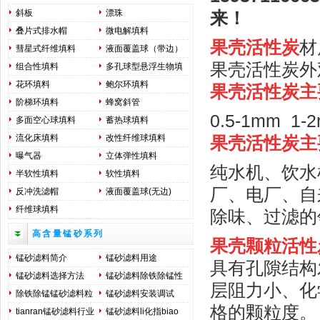
斜板
漂珠
来！
叠片式排水帽
微电解填料
果壳活性炭
材
彗星式纤维填料
液面覆盖球（带边）
果壳活性炭外
组合性填料
多孔球型悬浮生物填
料
花环填料
鲍尔环填料
果壳活性炭主
阶梯环填料
蜂窝斜管
0.5-1mm 1-
多面空心球填料
蓄热球填料
流化床填料
改性纤维球填料
果壳活性炭
主
曝气器
立体弹性填料
纯水机、饮水
半软性填料
软性填料
厂、电厂、自
反冲洗滤帽
液面覆盖球(无边)
纤维球填料
除味、过滤的
高含量锰砂系列
果壳颗粒活性
锰砂滤料简介
锰砂滤料用途
具有孔隙结构
锰砂滤料选择方法
锰砂滤料除铁除锰性
层阻力小、化
能用途
除铁除锰锰砂滤料粒
锰砂滤料安装调试
格的颗粒度。
径选择及装填调试方
tianran锰砂滤料行业
锰砂滤料li化指biao