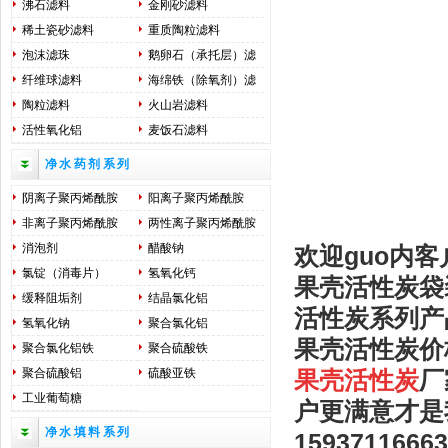
沸石滤料
金刚砂滤料
稀土瓷砂滤料
重质陶粒滤料
泡沫滤珠
鹅卵石（承托层）滤
料
纤维球滤料
海绵铁（除氧剂）滤
料
陶粒滤料
火山岩滤料
活性氧化铝
麦饭石滤料
净水药剂系列
阴离子聚丙烯酰胺
阳离子聚丙烯酰胺
非离子聚丙烯酰胺
两性离子聚丙烯酰胺
消泡剂
醋酸钠
欢迎guo内客
氯锭（消毒片）
氢氧化钙
果壳活性炭袋
缓释阻垢剂
结晶氯化铝
活性炭系列产
氢氧化钠
聚合氯化铝
果壳活性炭价
聚合氯化铝铁
聚合硫酸铁
聚合硫酸铝
硫酸亚铁
果壳活性炭
厂
工业葡萄糖
户更满意才是
净水填料系列
15937116