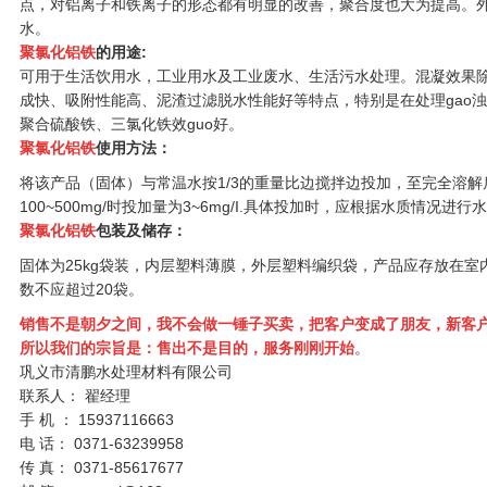
点，对铝离子和铁离子的形态都有明显的改善，聚合度也大为提高。
水。
聚氯化铝铁
的用途:
可用于生活饮用水，工业用水及工业废水、生活污水处理。混凝效果
成快、吸附性能高、泥渣过滤脱水性能好等特点，特别是在处理gao
聚合硫酸铁、三氯化铁效guo好。
聚氯化铝铁
使用方法：
将该产品（固体）与常温水按1/3的重量比边搅拌边投加，至完全溶
100~500mg/时投加量为3~6mg/I.具体投加时，应根据水质情况
聚氯化铝铁
包装及储存：
固体为25kg袋装，内层塑料薄膜，外层塑料编织袋，产品应存放在
数不应超过20袋。
销售不是朝夕之间，我不会做一锤子买卖，把客户变成了朋友，新客
所以我们的宗旨是：
售出不是目的，服务刚刚开始
。
巩义市清鹏水处理材料有限公司
联系人： 翟经理
手 机 ： 15937116663
电 话： 0371-63239958
传 真： 0371-85617677