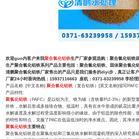
欢迎guo内客户来我
聚合氯化铝铁
生产厂家参观选购：聚合氯化铝铁
生产聚合氯化铝铁
系列产品主要包括：聚合氯化铝铁、固体聚合氯化
清鹏聚合氯化铝铁
厂家售出的产品只是我们服务的diyi步，真正让客
厂家
24小时垂询热线：15937116663 座机：0371-63239958 
产品名称: [中文名称]
聚合氯化铝铁
（复合铝铁）[英文名称]缩写PAFC
产品特性:
聚氯化铝铁
（PAFC）是以铝为主、铁为辅（含铁量约2-3%）的新型
价铁，水解后形成多核络合物。低温时，具有在水中形成的矾花比重
水解速度及水解过程受温度影响很小的缘故。由于铝盐的除色性能，使
的特性和特点，克服了PAC在低温低浊时的净水难点。因此，其净水效
聚氯化铝铁
主要特点:
聚合氯化铝铁是在聚氯化铝和三氯化铁水解和混凝机理的深入研究基础