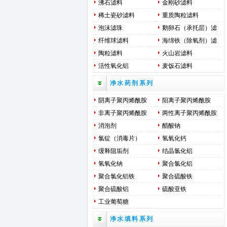
沸石滤料
金刚砂滤料
稀土瓷砂滤料
重质陶粒滤料
泡沫滤珠
鹅卵石（承托层）滤
料
纤维球滤料
海绵铁（除氧剂）滤
料
陶粒滤料
火山岩滤料
活性氧化铝
麦饭石滤料
净水药剂系列
阴离子聚丙烯酰胺
阳离子聚丙烯酰胺
非离子聚丙烯酰胺
两性离子聚丙烯酰胺
消泡剂
醋酸钠
氯锭（消毒片）
氢氧化钙
缓释阻垢剂
结晶氯化铝
氢氧化钠
聚合氯化铝
聚合氯化铝铁
聚合硫酸铁
聚合硫酸铝
硫酸亚铁
工业葡萄糖
净水填料系列