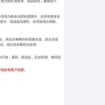
外观为棕红色粉末、或晶粒状，极易溶于
除表现为剩余浊度色度降外，还具有絮体形
浊度水，低温低浊度时、处理效果比明矾、
解后，再加水稀释到所需要浓度，原水浓度
进行水试，选出投加量而后投用。
室内干燥，通风、阴凉处，且勿受潮。堆码层
户也好老客户也罢。