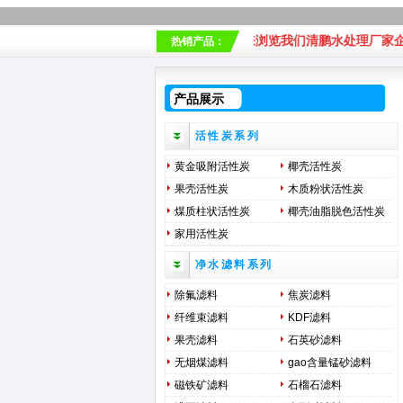
欢迎各位xin老用户来浏览我们清鹏水处理厂家企业网
热销产品：
产品展示
活性炭系列
黄金吸附活性炭
椰壳活性炭
果壳活性炭
木质粉状活性炭
煤质柱状活性炭
椰壳油脂脱色活性炭
家用活性炭
净水滤料系列
除氟滤料
焦炭滤料
纤维束滤料
KDF滤料
果壳滤料
石英砂滤料
无烟煤滤料
gao含量锰砂滤料
磁铁矿滤料
石榴石滤料