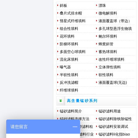
斜板
漂珠
叠片式排水帽
微电解填料
彗星式纤维填料
液面覆盖球（带边）
组合性填料
多孔球型悬浮生物填
料
花环填料
鲍尔环填料
阶梯环填料
蜂窝斜管
多面空心球填料
蓄热球填料
流化床填料
改性纤维球填料
曝气器
立体弹性填料
半软性填料
软性填料
反冲洗滤帽
液面覆盖球(无边)
纤维球填料
高含量锰砂系列
锰砂滤料简介
锰砂滤料用途
锰砂滤料选择方法
锰砂滤料除铁除锰性
请您留言
能用途
除铁除锰锰砂滤料粒
锰砂滤料安装调试
径选择及装填调试方
tianran锰砂滤料行业
锰砂滤料li化指biao