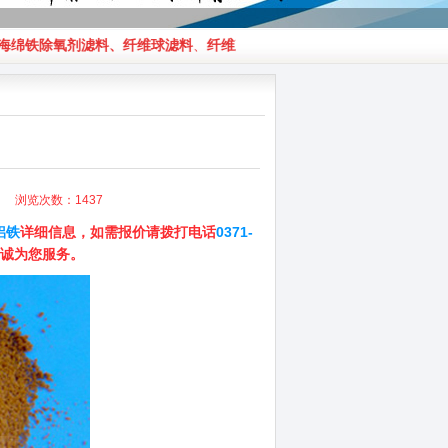
绵铁除氧剂滤料
、
纤维球滤料
、
纤维束滤料
、
聚丙烯酰胺
、
醋酸钠
、
活性
11 浏览次数：
1437
铝铁
详细信息，如需报价请拨打电话
0371-
诚为您服务。