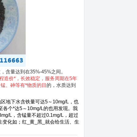
含量达到在35%-45%之间。
程造价*，长效稳定，服务周期在5年
锰、砷等有*物质的目
的，水质达到
地下水含铁量可达5～10mg/L，也
L甚至各个*达5～10mg/L的也用发现。我
g/L，含锰量不超过0.1mg/L，超过
变化如；红_黄_黑_就会给生活、生