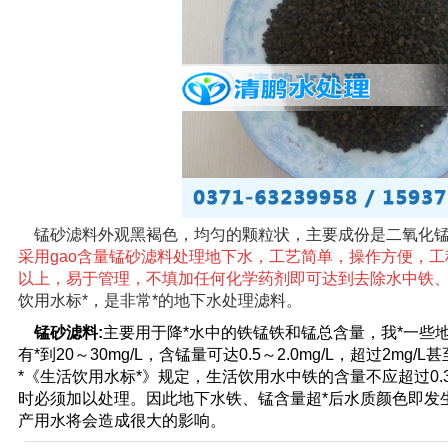
锰砂滤料
外观黑褐色，均匀的颗粒状，主要成份是二氧化锰，
采用gao含量
锰砂滤料
处理地下水，工艺简单，操作方便，工
以上，易于管理，不填加任何化学药剂即可达到去除水中铁、
饮用水标*，是非常*的地下水处理滤料。
锰砂滤料:
主要用于降*水中的铁锰铁和锰总含量，我*一些地区
有*到20～30mg/L，含锰量可达0.5～2.0mg/L，超过2mg/
*《生活饮用水标*》规定，生活饮用水中铁的含量不应超过0.3m
时必须加以处理。因此地下水铁、锰含量超*后水质颜色即发生
产用水将会造成很大的影响。