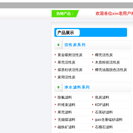
欢迎各位xin老用户来
热销产品：
产品展示
活性炭系列
黄金吸附活性炭
椰壳活性炭
果壳活性炭
木质粉状活性炭
煤质柱状活性炭
椰壳油脂脱色活性炭
家用活性炭
净水滤料系列
除氟滤料
焦炭滤料
纤维束滤料
KDF滤料
果壳滤料
石英砂滤料
无烟煤滤料
gao含量锰砂滤料
磁铁矿滤料
石榴石滤料