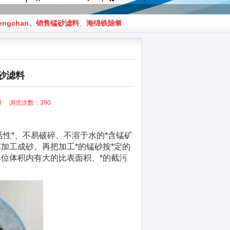
chan、销售
锰砂滤料
、
海绵铁除氧剂滤料
、
纤维球滤料
、
纤维束滤料
、
砂滤料
:53 浏览次数：
390
活性*、不易破碎、不溶于水的*含锰矿
加工成砂。再把加工*的锰砂按*定的
位体积内有大的比表面积、*的截污