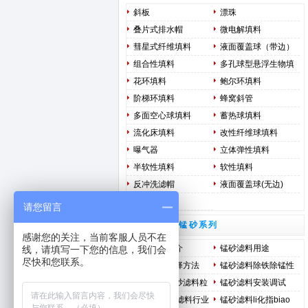
斜板
漂珠
叠片式排水帽
微电解填料
彗星式纤维填料
液面覆盖球（带边）
组合性填料
多孔球型悬浮生物填
料
花环填料
鲍尔环填料
阶梯环填料
蜂窝斜管
多面空心球填料
蓄热球填料
流化床填料
改性纤维球填料
曝气器
立体弹性填料
半软性填料
软性填料
反冲洗滤帽
液面覆盖球(无边)
纤维球填料
请您留言
高含量锰砂系列
感谢您的关注，当前客服人员不在
锰砂滤料简介
锰砂滤料用途
线，请填写一下您的信息，我们会
尽快和您联系。
锰砂滤料选择方法
锰砂滤料除铁除锰性
能用途
除铁除锰锰砂滤料粒
锰砂滤料安装调试
径选择及装填调试方
tianran锰砂滤料行业
锰砂滤料li化指biao