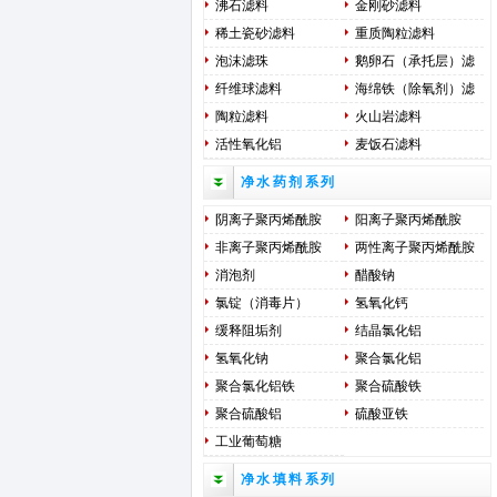
沸石滤料
金刚砂滤料
稀土瓷砂滤料
重质陶粒滤料
泡沫滤珠
鹅卵石（承托层）滤
料
纤维球滤料
海绵铁（除氧剂）滤
料
陶粒滤料
火山岩滤料
活性氧化铝
麦饭石滤料
净水药剂系列
阴离子聚丙烯酰胺
阳离子聚丙烯酰胺
非离子聚丙烯酰胺
两性离子聚丙烯酰胺
消泡剂
醋酸钠
氯锭（消毒片）
氢氧化钙
缓释阻垢剂
结晶氯化铝
氢氧化钠
聚合氯化铝
聚合氯化铝铁
聚合硫酸铁
聚合硫酸铝
硫酸亚铁
工业葡萄糖
净水填料系列